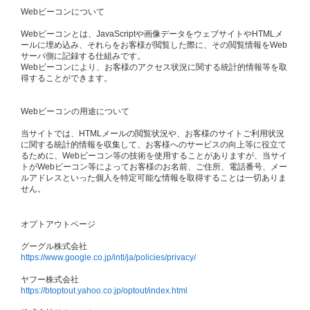
Webビーコンについて
Webビーコンとは、JavaScriptや画像データをウェブサイトやHTMLメ
ールに埋め込み、それらをお客様が閲覧した際に、その閲覧情報をWeb
サーバ側に記録する仕組みです。
Webビーコンにより、お客様のアクセス状況に関する統計的情報等を取
得することができます。
Webビーコンの用途について
当サイトでは、HTMLメールの閲覧状況や、お客様のサイトご利用状況
に関する統計的情報を収集して、お客様へのサービスの向上等に役立て
るために、Webビーコン等の技術を使用することがありますが、当サイ
トがWebビーコン等によってお客様のお名前、ご住所、電話番号、メー
ルアドレスといった個人を特定可能な情報を取得することは一切ありま
せん。
オプトアウトページ
グーグル株式会社
https://www.google.co.jp/intl/ja/policies/privacy/
ヤフー株式会社
https://btoptout.yahoo.co.jp/optout/index.html