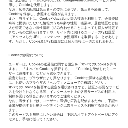
信、及び統計データの取得のため、GoogleAnalytics等のサービスを利
用し、Cookieを使用します。
なお、広告の配信は第三者への委託に基づき、第三者を経由して、
Cookieを保存し、参照する場合があります。
また、当サイトは、CookieやJavaScript等の技術を利用して、会員登録
時等に提供いただいた情報のうち年齢や性別、職業や、居住地区など個
人が特定できない属性情報（組み合わせることによっても個人が特定で
きないものに限られます）や、サイト内におけるユーザーの行動履歴
（アクセスしたURL、コンテンツ、参照順等）を取得することがありま
す。ただし、Cookie及び行動履歴には個人情報は一切含まれません。
Cookieの削除について
ユーザーは、Cookieの送受信に関する設定を「すべてのCookieを許可
する」、「すべてのCookieを拒否する」、「Cookieを受信したらユー
ザーに通知する」などから選択できます。
設定方法は、ブラウザにより異なります。 Cookieに関する設定方法
は、お使いのブラウザの「ヘルプ」メニューでご確認ください。
すべてのCookieを拒否する設定を選択されますと、認証が必要なサービ
スを受けられなくなる等、インターネット上の各種サービスの利用上、
制約を受ける場合がありますのでご注意ください。
なお、当サイトでは、ユーザーに適切な広告を配信するために、下記の
企業が提供する行動ターゲティング広告サービスを利用する場合があり
ます。
このサービスを無効にしたい場合は、下記のオプトアウトページにアク
セスし、手順に従ってください。